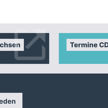
achsen
Termine C
reden