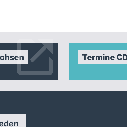
achsen
Termine C
reden