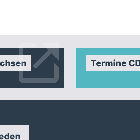
achsen
Termine C
reden